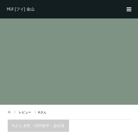
HUI [フイ] 金山
レビュー
Kさん
Kさん 女性・20代前半・会社員