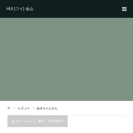
HUI [フイ] 金山
レビュー
あきちゃんさん
あきちゃんさん 男性・30代前半